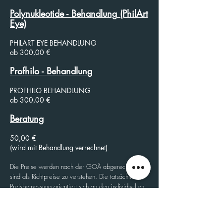
Polynukleotide
- Behandlung
(PhilArt
Eye)
PHILART EYE BEHANDLUNG
ab 300,00 €
Profhilo
- Behandlung
PROFHILO BEHANDLUNG
ab 300,00 €
Beratung
50,00 €
(wird mit Behandlung verrechnet)
Die Preise werden nach der GOÄ abgerechnet und
sind als Richtpreise zu verstehen. Die tatsächliche
Preisbemessung orientiert sich an den individuellen
Einzelumständen. Alle Preise inkl. Mehrwertsteuer.