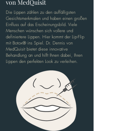
von MedQuisit
Die Lippen zählen zu den auffälligsten
Gesichtsmerkmalen und haben einen großen
Einfluss auf das Erscheinungsbild. Viele
Menschen wünschen sich vollere und
definiertere Lippen. Hier kommt der Lip-Flip
mit Botox® ins Spiel. Dr. Dennis von
MedQuisit bietet diese innovative
Behandlung an und hilft Ihnen dabei, Ihren
Lippen den perfekten Look zu verleihen.