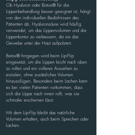
Ob Hyaluron oder Botox® für die
Lippenbehandlung besser geeignet ist, hängt
von den individuellen Bedürfnissen des
Patienten ab. Hyaluronsäure wird häufig
verwendet, um das Lippenvolumen und die
Lippenkontur zu verbessern, da sie das
Gewebe unter der Haut aufpolstert.
Botox® hingegen wird beim Lip-Flip
eingesetzt, um die Lippen leicht nach oben
zu rollen und ein volleres Aussehen zu
erzielen, ohne zusätzliches Volumen
hinzuzufügen. Besonders beim Lachen kann
es bei vielen Patienten vorkommen, dass
sich die Lippe nach innen rollt, was sie
schmaler erscheinen lässt.
Mit dem Lip-Flip bleibt das natürliche
Volumen erhalten, auch beim Sprechen oder
Lachen.