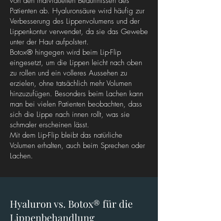
von den individuellen Bedürfnissen des
Patienten ab. Hyaluronsäure wird häufig zur
Verbesserung des Lippenvolumens und der
Lippenkontur verwendet, da sie das Gewebe
unter der Haut aufpolstert.
Botox® hingegen wird beim Lip-Flip
eingesetzt, um die Lippen leicht nach oben
zu rollen und ein volleres Aussehen zu
erzielen, ohne tatsächlich mehr Volumen
hinzuzufügen. Besonders beim Lachen kann
man bei vielen Patienten beobachten, dass
sich die Lippe nach innen rollt, was sie
schmaler erscheinen lässt.
Mit dem Lip-Flip bleibt das natürliche
Volumen erhalten, auch beim Sprechen oder
Lachen.
Hyaluron vs. Botox® für die
Lippenbehandlung