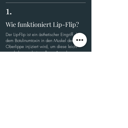
1.
Wie funktioniert Lip-Flip?
Der Lip-Flip ist ein ästhetischer Eingriff, bei
dem Botulinumtoxin in den Muskel der
Oberlippe injiziert wird, um diese leicht
anzuheben und ein volleres Aussehen zu
verleihen.
2.
Wann wirkt Lip-Flip?
Die Wirkung des Lip-Flips zeigt sich in der
Regel innerhalb von zwei bis sieben Tagen
nach der Behandlung. Es kann jedoch bis zu
zwei Wochen dauern, bis das vollständige
Ergebnis sichtbar wird.