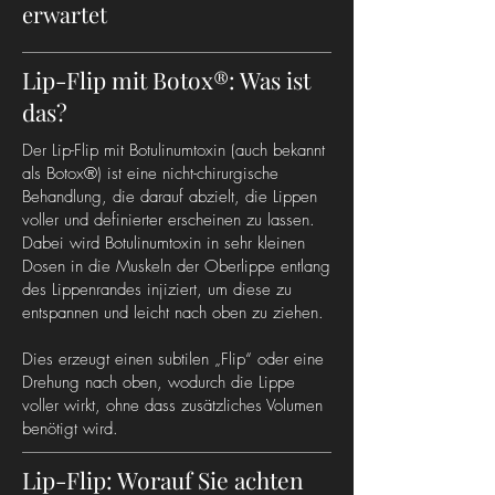
erwartet
Lip-Flip mit Botox®: Was ist
das?
Der Lip-Flip mit Botulinumtoxin (auch bekannt
als Botox®) ist eine nicht-chirurgische
Behandlung, die darauf abzielt, die Lippen
voller und definierter erscheinen zu lassen.
Dabei wird Botulinumtoxin in sehr kleinen
Dosen in die Muskeln der Oberlippe entlang
des Lippenrandes injiziert, um diese zu
entspannen und leicht nach oben zu ziehen.
Dies erzeugt einen subtilen „Flip“ oder eine
Drehung nach oben, wodurch die Lippe
voller wirkt, ohne dass zusätzliches Volumen
benötigt wird.
Lip-Flip: Worauf Sie achten