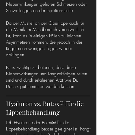
Nebenwirkungen gehören Schmerzen oder
Schwellungen an der Injektionsstelle.
Da der Muskel an der Oberlippe auch für
die Mimik im Mundbereich verantwortlich
ist, kann es in einigen Fällen zu leichten
Asymmetrien kommen, die jedoch in der
Regel nach wenigen Tagen wieder
abklingen.
Es ist wichtig zu betonen, dass diese
Nebenwirkungen und Langzeitfolgen selten
sind und durch erfahrenen Arzt wie Dr.
Dennis gut minimiert werden können.
Hyaluron vs. Botox® für die
Lippenbehandlung
Ob Hyaluron oder Botox® für die
Lippenbehandlung besser geeignet ist, hängt