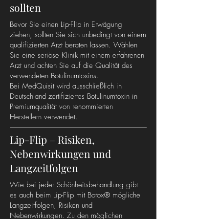
sollten
Bevor Sie einen Lip-Flip in Erwägung
ziehen, sollten Sie sich unbedingt von einem
qualifizierten Arzt beraten lassen. Wählen
Sie eine seriöse Klinik mit einem erfahrenen
Arzt und achten Sie auf die Qualität des
verwendeten Botulinumtoxins.
Bei MedQuisit wird ausschließlich in
Deutschland zertifiziertes Botulinumtoxin in
Premiumqualität von renommierten
Herstellern verwendet.
Lip-Flip – Risiken,
Nebenwirkungen und
Langzeitfolgen
Wie bei jeder Schönheitsbehandlung gibt
es auch beim Lip-Flip mit Botox® mögliche
Langzeitfolgen, Risiken und
Nebenwirkungen. Zu den möglichen