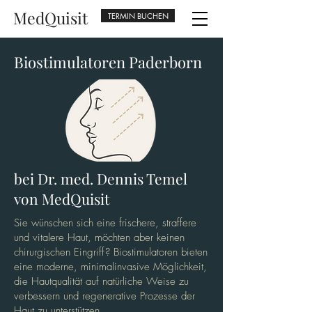
MedQuisit
TERMIN BUCHEN
Biostimulatoren Paderborn
bei Dr. med. Dennis Temel
von MedQuisit
Sie wünschen sich eine frischere, straffere
und vitalere Haut, möchten aber keinen
chirurgischen Eingriff? Biostimulatoren bieten
eine moderne, minimalinvasive Möglichkeit,
die Hautqualität auf natürliche Weise zu
verbessern und regenerative Prozesse der
Haut zu unterstützen.