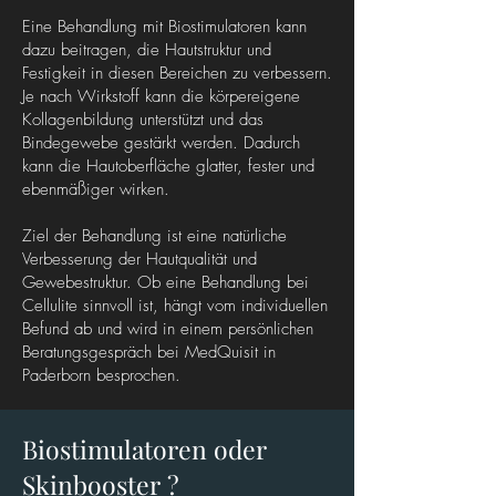
Eine Behandlung mit Biostimulatoren kann
dazu beitragen, die Hautstruktur und
Festigkeit in diesen Bereichen zu verbessern.
Je nach Wirkstoff kann die körpereigene
Kollagenbildung unterstützt und das
Bindegewebe gestärkt werden. Dadurch
kann die Hautoberfläche glatter, fester und
ebenmäßiger wirken.
Ziel der Behandlung ist eine natürliche
Verbesserung der Hautqualität und
Gewebestruktur. Ob eine Behandlung bei
Cellulite sinnvoll ist, hängt vom individuellen
Befund ab und wird in einem persönlichen
Beratungsgespräch bei MedQuisit in
Paderborn besprochen.
Biostimulatoren oder
Skinbooster ?