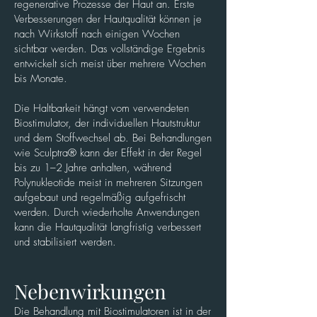
regenerative Prozesse der Haut an. Erste
Verbesserungen der Hautqualität können je
nach Wirkstoff nach einigen Wochen
sichtbar werden. Das vollständige Ergebnis
entwickelt sich meist über mehrere Wochen
bis Monate.
Die Haltbarkeit hängt vom verwendeten
Biostimulator, der individuellen Hautstruktur
und dem Stoffwechsel ab. Bei Behandlungen
wie Sculptra® kann der Effekt in der Regel
bis zu 1–2 Jahre anhalten, während
Polynukleotide meist in mehreren Sitzungen
aufgebaut und regelmäßig aufgefrischt
werden. Durch wiederholte Anwendungen
kann die Hautqualität langfristig verbessert
und stabilisiert werden.
Nebenwirkungen
Die Behandlung mit Biostimulatoren ist in der