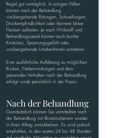
Regel gut verträglich. In einigen Fällen
können nach der Behandlung
vorübergehende Rötungen, Schwellungen,
Druckempfindlichkeit oder kleinere blaue
Flecken auftreten. Je nach Wirkstoff und
Behandlungsareal können auch leichte
Knötchen, Spannungsgefühl oder
vorübergehende Unebenheiten entstehen.
Eine ausführliche Aufklärung zu möglichen
Risiken, Nebenwirkungen und dem
passenden Verhalten nach der Behandlung
erfolgt vorab persönlich in der Praxis.
Nach der Behandlung
Grundsätzlich können Sie unmittelbar nach
der Behandlung mit Biostimulatoren wieder
in Ihren Alltag zurückkehren. Es wird jedoch
empfohlen, in den ersten 24 bis 48 Stunden
auf sportliche Aktivitäten zu verzichten sowie