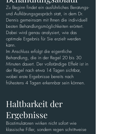
Zu Beginn findet ein ausführliches Beratungs-
und Aufklärungsgespräch statt, in dem Dr.
Dennis gemeinsam mit Ihnen die individuell
besten Behandlungsmöglichkeiten erörtert.
Dabei wird genau analysiert, wie das
optimale Ergebnis für Sie erzielt werden
kann.
Im Anschluss erfolgt die eigentliche
Behandlung, die in der Regel 20 bis 30
Minuten dauert. Der vollständige Effekt ist in
der Regel nach etwa 14 Tagen sichtbar,
wobei erste Ergebnisse bereits nach
frühestens 4 Tagen erkennbar sein können.
Haltbarkeit der
Ergebnisse
Biostimulatoren wirken nicht sofort wie
klassische Filler, sondern regen schrittweise