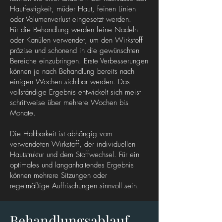
Hautfestigkeit, müder Haut, feinen Linien
oder Volumenverlust eingesetzt werden.
Für die Behandlung werden feine Nadeln
oder Kanülen verwendet, um den Wirkstoff
präzise und schonend in die gewünschten
Bereiche einzubringen. Erste Verbesserungen
können je nach Behandlung bereits nach
einigen Wochen sichtbar werden. Das
vollständige Ergebnis entwickelt sich meist
schrittweise über mehrere Wochen bis
Monate.
Die Haltbarkeit ist abhängig vom
verwendeten Wirkstoff, der individuellen
Hautstruktur und dem Stoffwechsel. Für ein
optimales und langanhaltendes Ergebnis
können mehrere Sitzungen oder
regelmäßige Auffrischungen sinnvoll sein.
Behandlungsablauf