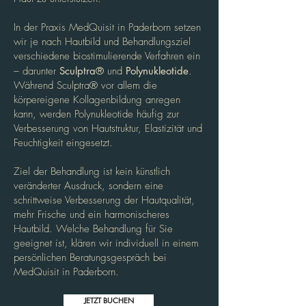
In der Praxis MedQuisit in Paderborn setzen
wir je nach Hautbild und Behandlungsziel
verschiedene biostimulierende Verfahren ein
– darunter
Sculptra®
und
Polynukleotide
.
Während Sculptra® vor allem die
körpereigene Kollagenbildung anregen
kann, werden Polynukleotide häufig zur
Verbesserung von Hautstruktur, Elastizität und
Feuchtigkeit eingesetzt.
Ziel der Behandlung ist kein künstlich
veränderter Ausdruck, sondern eine
schrittweise Verbesserung der Hautqualität,
mehr Frische und ein harmonischeres
Hautbild. Welche Behandlung für Sie
geeignet ist, klären wir individuell in einem
persönlichen Beratungsgespräch bei
MedQuisit in Paderborn.
JETZT BUCHEN