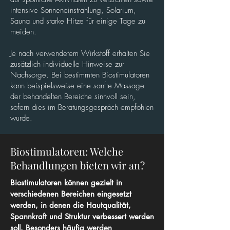
intensive Sonneneinstrahlung, Solarium,
Sauna und starke Hitze für einige Tage zu
meiden.
Je nach verwendetem Wirkstoff erhalten Sie
zusätzlich individuelle Hinweise zur
Nachsorge. Bei bestimmten Biostimulatoren
kann beispielsweise eine sanfte Massage
der behandelten Bereiche sinnvoll sein,
sofern dies im Beratungsgespräch empfohlen
wurde.
Biostimulatoren: Welche
Behandlungen bieten wir an?
Biostimulatoren können gezielt in
verschiedenen Bereichen eingesetzt
werden, in denen die Hautqualität,
Spannkraft und Struktur verbessert werden
soll. Besonders häufig werden