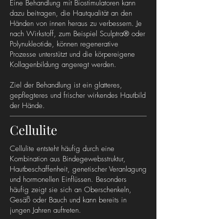
Eine Behandlung mit Biostimulatoren kann
dazu beitragen, die Hautqualität an den
Händen von innen heraus zu verbessern. Je
nach Wirkstoff, zum Beispiel Sculptra® oder
Polynukleotide, können regenerative
Prozesse unterstützt und die körpereigene
Kollagenbildung angeregt werden.
Ziel der Behandlung ist ein glatteres,
gepflegteres und frischer wirkendes Hautbild
der Hände.
Cellulite
Cellulite entsteht häufig durch eine
Kombination aus Bindegewebsstruktur,
Hautbeschaffenheit, genetischer Veranlagung
und hormonellen Einflüssen. Besonders
häufig zeigt sie sich an Oberschenkeln,
Gesäß oder Bauch und kann bereits in
jungen Jahren auftreten.