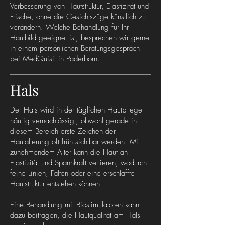
Verbesserung von Hautstruktur, Elastizität und
Frische, ohne die Gesichtszüge künstlich zu
verändern. Welche Behandlung für Ihr
Hautbild geeignet ist, besprechen wir gerne
in einem persönlichen Beratungsgespräch
bei MedQuisit in Paderborn.
Hals
Der Hals wird in der täglichen Hautpflege
häufig vernachlässigt, obwohl gerade in
diesem Bereich erste Zeichen der
Hautalterung oft früh sichtbar werden. Mit
zunehmendem Alter kann die Haut an
Elastizität und Spannkraft verlieren, wodurch
feine Linien, Falten oder eine erschlaffte
Hautstruktur entstehen können.
Eine Behandlung mit Biostimulatoren kann
dazu beitragen, die Hautqualität am Hals