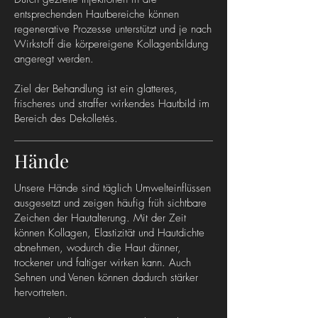
entsprechenden Hautbereiche können
regenerative Prozesse unterstützt und je nach
Wirkstoff die körpereigene Kollagenbildung
angeregt werden.
Ziel der Behandlung ist ein glatteres,
frischeres und straffer wirkendes Hautbild im
Bereich des Dekolletés.
Hände
Unsere Hände sind täglich Umwelteinflüssen
ausgesetzt und zeigen häufig früh sichtbare
Zeichen der Hautalterung. Mit der Zeit
können Kollagen, Elastizität und Hautdichte
abnehmen, wodurch die Haut dünner,
trockener und faltiger wirken kann. Auch
Sehnen und Venen können dadurch stärker
hervortreten.