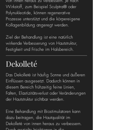
von innen heraus zu verbessern. Je nach
Wirkstoff, zum Beispiel Sculptra® oder
Polynukleotide, können regenerative
Prozesse unterstützt und die körpereigene
Kollagenbildung angeregt werden.
Ziel der Behandlung ist eine natürlich
wirkende Verbesserung von Hautstruktur,
Festigkeit und Frische im Halsbereich.
Dekolleté
Das Dekolleté ist häufig Sonne und äußeren
Einflüssen ausgesetzt. Dadurch können in
diesem Bereich frühzeitig feine Linien,
Falten, Elastizitätsverlust oder Veränderungen
der Hautstruktur sichtbar werden.
Eine Behandlung mit Biostimulatoren kann
dazu beitragen, die Hautqualität im
Dekolleté von innen heraus zu verbessern.
Durch gezielte Injektionen in die