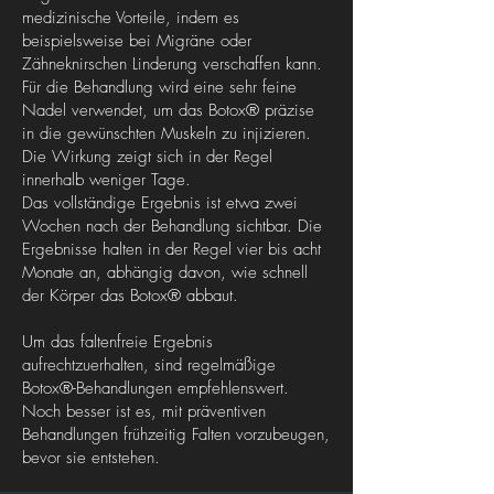
medizinische Vorteile, indem es
beispielsweise bei Migräne oder
Zähneknirschen Linderung verschaffen kann.
Für die Behandlung wird eine sehr feine
Nadel verwendet, um das Botox® präzise
in die gewünschten Muskeln zu injizieren.
Die Wirkung zeigt sich in der Regel
innerhalb weniger Tage.
Das vollständige Ergebnis ist etwa zwei
Wochen nach der Behandlung sichtbar. Die
Ergebnisse halten in der Regel vier bis acht
Monate an, abhängig davon, wie schnell
der Körper das Botox® abbaut.
Um das faltenfreie Ergebnis
aufrechtzuerhalten, sind regelmäßige
Botox®-Behandlungen empfehlenswert.
Noch besser ist es, mit präventiven
Behandlungen frühzeitig Falten vorzubeugen,
bevor sie entstehen.