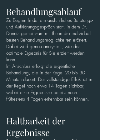
Behandlungsablauf
Zu Beginn findet ein ausführliches Beratungs-
und Aufklärungsgespräch statt, in dem Dr.
Dennis gemeinsam mit Ihnen die individuell
besten Behandlungsmöglichkeiten erörtert.
Dabei wird genau analysiert, wie das
optimale Ergebnis für Sie erzielt werden
kann.
Im Anschluss erfolgt die eigentliche
Behandlung, die in der Regel 20 bis 30
Minuten dauert. Der vollständige Effekt ist in
der Regel nach etwa 14 Tagen sichtbar,
wobei erste Ergebnisse bereits nach
frühestens 4 Tagen erkennbar sein können.
Haltbarkeit der
Ergebnisse