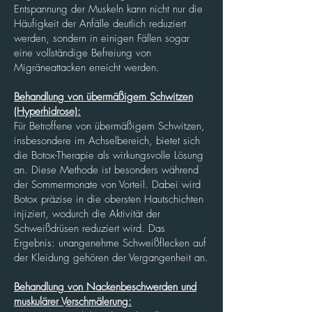
Entspannung der Muskeln kann nicht nur die
Häufigkeit der Anfälle deutlich reduziert
werden, sondern in einigen Fällen sogar
eine vollständige Befreiung von
Migräneattacken erreicht werden.
Behandlung von übermäßigem Schwitzen
(Hyperhidrose):
Für Betroffene von übermäßigem Schwitzen,
insbesondere im Achselbereich, bietet sich
die Botox-Therapie als wirkungsvolle Lösung
an. Diese Methode ist besonders während
der Sommermonate von Vorteil. Dabei wird
Botox präzise in die obersten Hautschichten
injiziert, wodurch die Aktivität der
Schweißdrüsen reduziert wird. Das
Ergebnis: unangenehme Schweißflecken auf
der Kleidung gehören der Vergangenheit an.
Behandlung von Nackenbeschwerden und
muskulärer Verschmälerung: