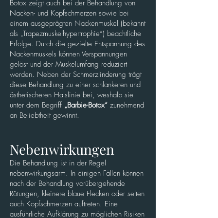
Botox zeigt auch bei der Behandlung von
Nacken- und Kopfschmerzen sowie bei
einem ausgeprägten Nackenmuskel (bekannt
als „Trapezmuskelhypertrophie“) beachtliche
Erfolge. Durch die gezielte Entspannung des
Nackenmuskels können Verspannungen
gelöst und der Muskelumfang reduziert
werden. Neben der Schmerzlinderung trägt
diese Behandlung zu einer schlankeren und
ästhetischeren Halslinie bei, weshalb sie
unter dem Begriff
„Barbie-Botox“
zunehmend
an Beliebtheit gewinnt.
Nebenwirkungen
Die Behandlung ist in der Regel
nebenwirkungsarm. In einigen Fällen können
nach der Behandlung vorübergehende
Rötungen, kleinere blaue Flecken oder selten
auch Kopfschmerzen auftreten. Eine
ausführliche Aufklärung zu möglichen Risiken