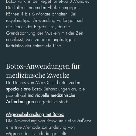
Botox wirkt in der Regel für etwa 3 Monate.
Die faltenmindernden Effekte hingegen
können 4 bis 6 Monate anhalten. Bei
regelmäßiger Anwendung verlängert sich
die Dauer der Ergebnisse, da die
Grundspannung der Muskeln mit der Zeit
nachlässt, was zu einer langfristigen
Reduktion der Faltentiefe führt.
Botox-Anwendungen für
medizinische Zwecke
Dr. Dennis von MedQuisit bietet zudem
spezialisierte
Botox-Behandlungen an, die
gezielt auf
individuelle
medizinische
Anforderungen
ausgerichtet sind:
Migränebehandlung mit Botox:
Die Anwendung von Botox stellt eine äußerst
effektive Methode zur Linderung von
Migräne dar. Durch die gezielte