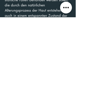
die durch den natürlichen
Alterungsprozess der Haut entstehen und
auch in einem entspannten Zustand der
Muskeln sichtbar bleiben. In diesen Fällen
ist Botox® nicht die geeignete Lösung.
FAQ
1.
Wann sollte man mit
Botox®-Behandlungen
anfangen?
Die Entscheidung, mit einer Botox®-
Behandlung zu beginnen, ist sehr individuell.
Grundsätzlich empfiehlt es sich jedoch,
lieber frühzeitig als zu spät damit