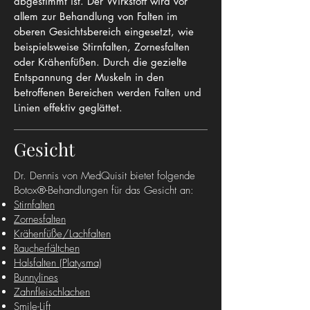
abgestimmt ist. Der Wirkstoff wird vor
allem zur Behandlung von Falten im
oberen Gesichtsbereich eingesetzt, wie
beispielsweise Stirnfalten, Zornesfalten
oder Krähenfüßen. Durch die gezielte
Entspannung der Muskeln in den
betroffenen Bereichen werden Falten und
Linien effektiv geglättet.
Gesicht
Dr. Dennis von MedQuisit bietet folgende
Botox®-Behandlungen für das Gesicht an:
Stirnfalten
Zornesfalten
Krähenfüße/Lachfalten
Raucherfältchen
Halsfalten (Platysma)
Bunnylines
Zahnfleischlachen
Smile-Lift